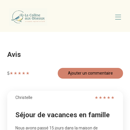
Accueil
La Maison
▾
Avis
CGV
▾
Nous Contacter
Disponibilités
★
★
★
★
★
Ajouter un commentaire
5
Christelle
★
★
★
★
★
Séjour de vacances en famille
Nous avons passé 15 jours dans la maison de